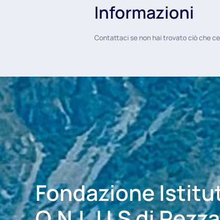
Informazioni
Contattaci se non hai trovato ciò che ce
Fondazione Istitu
O.N.L.U.S di Pezz