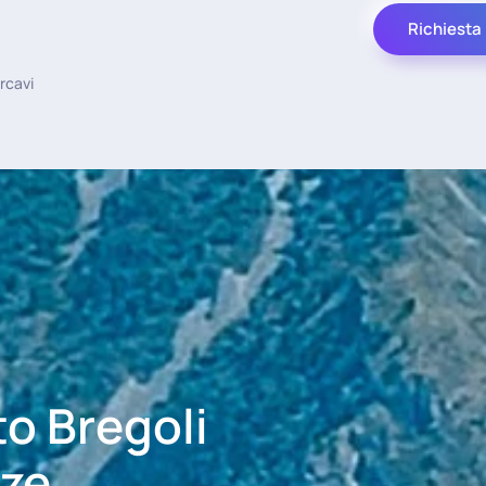
Richiesta
rcavi
to Bregoli
aze