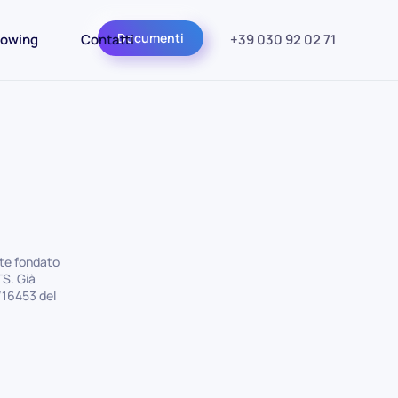
Documenti
lowing
Contatti
+39 030 92 02 71
nte fondato
TS. Già
/16453 del